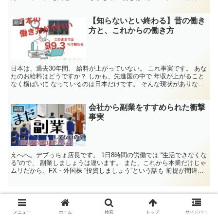
り低い。 日本は、先進国...
【知らないとい終わる】昔の働き
副業
方と、これからの働き方
日本は、過去30年間、 給料が上がっていない。 これ事実です。 あな
たのお給料はどうですか？ しかも、先進国の中で 年収が上がること
なく横ばいに なっているのは日本だけです。 そんな現状がありなが
らも、 日本人はいまだに 日本を先進国だと思...
会社から副業をすすめられた衝撃
副業
事実
えへへ。デブっちょ店長です。 1日8時間の労働では “生活できなくな
る”ので、 副業しましょうは違います。 また、これから本業だけじゃ
ムリだから、FX・外国株 “投資しましょう”という話も 前提が間違っ
ています。 あなたの会社は大丈夫？ ...
メニュー
ホーム
検索
トップ
サイドバー