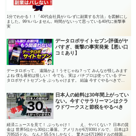
1分でわかる！！「40代会社員がバレずに副業する方法」を図解にし
ました。99％バレません。時間がないって思っている40代に衝撃事
実
データロボサイトセブン評価がヤ
副業
バすぎ、衝撃の事実発覚【悪い口
コミあり】
データロボって、 遠隔かよ！うそじゃね？って みんなが怪しみます
よね 僕も最初は怪しい！ 今でも、実は パチプロは使っている デー
タロボサイトセブンを ぶっちゃけます。 結論 今すぐやるべきで
す。 無料ではなく。有料版を！ パチプロはこ...
日本人の給料は30年間上がってい
副業
ない。今すぐサラリーマンはクラ
ウドワークスと節税をやるべき
経済ニュースを見て！ ぶっちゃけ！ え、ヤバくない？ 日本の賃
金は 世界5位から30位に暴落。 アメリカが6万9391ドルで、 日本は3
万8515ドル。 なんと55.5％しかなく、 驚きは4万1960ドルの韓国よ