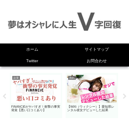
ホーム
サイトマップ
Twitter
お問合わせ
副業
挑戦
挑
き
FiNANCiEがヤバすぎ！衝撃の事実
【WiXi（ウィクシー）】愛知県レ
死
発覚【悪い口コミあり】
ンタル彼女デビューした結果
ア