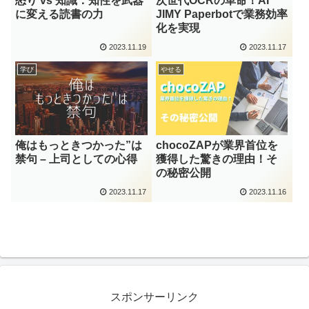
怒り vs 知識：知性を武器
次世代OCRの革命！AI
に変える読書の力
JIMY Paperbotで業務効率
化を実現
2023.11.19
2023.11.17
学び
やせる
俺はもっときつかった”は
chocoZAPが業界首位を
禁句 – 上司としての心得
獲得した驚きの理由！そ
の秘密公開
2023.11.17
2023.11.16
スポンサーリンク