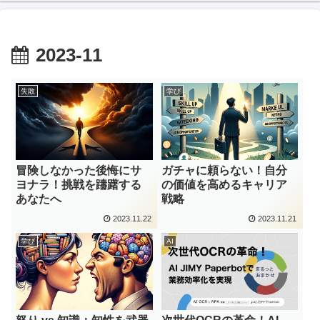
2023-11
失敗
学び
冒険しなかった後悔にサ
ガチャに頼らない！自分
ヨナラ！挑戦を躊躇する
の価値を高めるキャリア
あなたへ
戦略
2023.11.22
2023.11.21
学び
AI