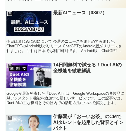
タバースを発表したり、 イギリスの大博物館が サ...
最新AIニュース（08/07）
AI
今日はまじめにAIについて 今週のニュースをまとめてみました。
ChatGPTのAndroid版がリリース ChatGPTのAndroid版がリリースさ
れました。 これは日本でも利用可能です。 Android版「ChatGPT」
アプリ アプ...
14日間無料で試せる！Duet AIの
AI
全機能を徹底解説
Googleが最近発表した「Duet AI」は、Google Workspaceの各製品に
AIアシスタント機能を追加する新しいサービスです。この記事では、
Duet AIの主な機能とその社内での活用方法について解説します。さ
らに詳しく機能を探...
伊藤園が「おーいお茶」のCMで
AI
AIタレントを起用した背景とイン
パクト