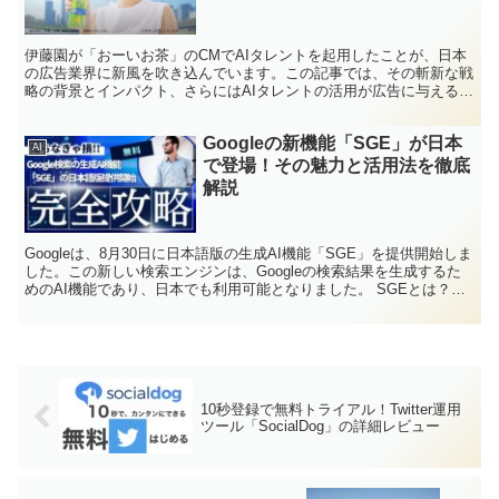
伊藤園が「おーいお茶」のCMでAIタレントを起用したことが、日本
の広告業界に新風を吹き込んでいます。この記事では、その斬新な戦
略の背景とインパクト、さらにはAIタレントの活用が広告に与える影
響と未来の可能性について詳しく解説します。AIの進化がもたらす新
たなマーケティング戦略とは何か、そしてそれが広告業界にどのよう
Googleの新機能「SGE」が日本
な変化をもたらすのか。このような疑問に答えるための情報が満載で
AI
す。
で登場！その魅力と活用法を徹底
解説
Googleは、8月30日に日本語版の生成AI機能「SGE」を提供開始しま
した。この新しい検索エンジンは、Googleの検索結果を生成するた
めのAI機能であり、日本でも利用可能となりました。 SGEとは？
SGEは、Search Gener...
10秒登録で無料トライアル！Twitter運用
ツール「SocialDog」の詳細レビュー