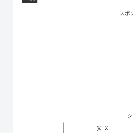
スポ
シ
X